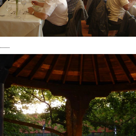
.......